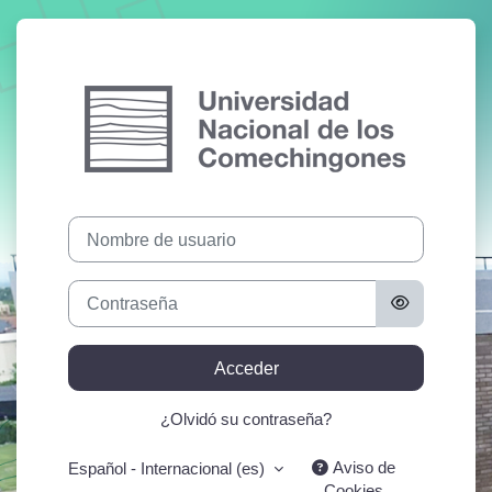
Salta al contenido principal
Entrar a Campu
Nombre de usuario
Contraseña
Acceder
¿Olvidó su contraseña?
Aviso de
Español - Internacional ‎(es)‎
Cookies